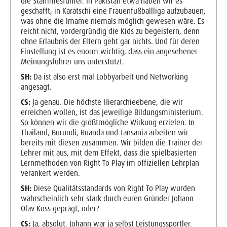
die Stammesführer. In Pakistan etwa haben wir es
geschafft, in Karatschi eine Frauenfußballliga aufzubauen,
was ohne die Imame niemals möglich gewesen wäre. Es
reicht nicht, vordergründig die Kids zu begeistern, denn
ohne Erlaubnis der Eltern geht gar nichts. Und für deren
Einstellung ist es enorm wichtig, dass ein angesehener
Meinungsführer uns unterstützt.
SH:
Da ist also erst mal Lobbyarbeit und Networking
angesagt.
CS:
Ja genau. Die höchste Hierarchieebene, die wir
erreichen wollen, ist das jeweilige Bildungsministerium.
So können wir die größtmögliche Wirkung erzielen. In
Thailand, Burundi, Ruanda und Tansania arbeiten wir
bereits mit diesen zusammen. Wir bilden die Trainer der
Lehrer mit aus, mit dem Effekt, dass die spielbasierten
Lernmethoden von Right To Play im offiziellen Lehrplan
verankert werden.
SH:
Diese Qualitätsstandards von Right To Play wurden
wahrscheinlich sehr stark durch euren Gründer Johann
Olav Koss geprägt, oder?
CS:
Ja, absolut. Johann war ja selbst Leistungssportler.