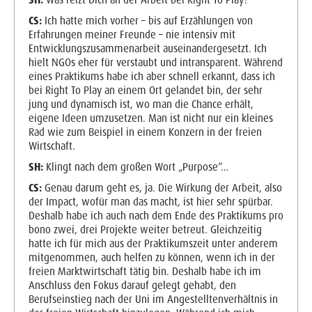
SH:
Was reizt Dich an der Arbeit bei Right To Play?
CS:
Ich hatte mich vorher – bis auf Erzählungen von
Erfahrungen meiner Freunde – nie intensiv mit
Entwicklungszusammenarbeit auseinandergesetzt. Ich
hielt NGOs eher für verstaubt und intransparent. Während
eines Praktikums habe ich aber schnell erkannt, dass ich
bei Right To Play an einem Ort gelandet bin, der sehr
jung und dynamisch ist, wo man die Chance erhält,
eigene Ideen umzusetzen. Man ist nicht nur ein kleines
Rad wie zum Beispiel in einem Konzern in der freien
Wirtschaft.
SH:
Klingt nach dem großen Wort „Purpose“…
CS:
Genau darum geht es, ja. Die Wirkung der Arbeit, also
der Impact, wofür man das macht, ist hier sehr spürbar.
Deshalb habe ich auch nach dem Ende des Praktikums pro
bono zwei, drei Projekte weiter betreut. Gleichzeitig
hatte ich für mich aus der Praktikumszeit unter anderem
mitgenommen, auch helfen zu können, wenn ich in der
freien Marktwirtschaft tätig bin. Deshalb habe ich im
Anschluss den Fokus darauf gelegt gehabt, den
Berufseinstieg nach der Uni im Angestelltenverhältnis in