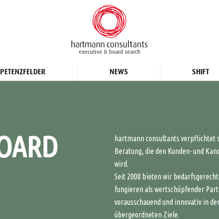
PETENZFELDER
NEWS
SHIFT
BOARD
hartmann consultants verpflichtet s
Beratung, die den Kunden- und Kan
wird.
Seit 2008 bieten wir bedarfsgerech
fungieren als wertschöpfender Part
vorausschauend und innovativ in der
übergeordneten Ziele.