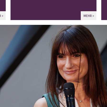
 >
MEHR >