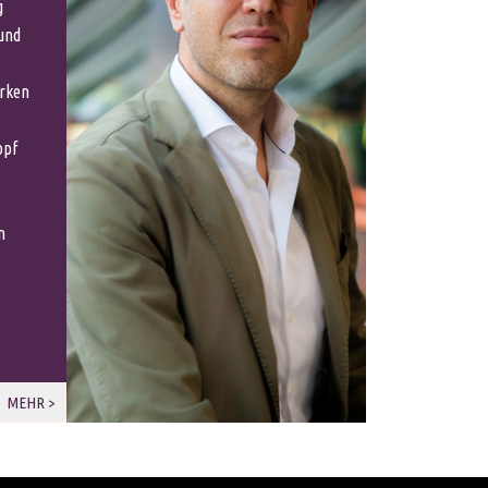
g
 und
erken
opf
n
MEHR >