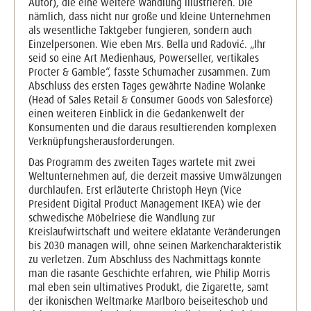
Autor), die eine weitere Wandlung illustrieren. Die
nämlich, dass nicht nur große und kleine Unternehmen
als wesentliche Taktgeber fungieren, sondern auch
Einzelpersonen. Wie eben Mrs. Bella und Radović. „Ihr
seid so eine Art Medienhaus, Powerseller, vertikales
Procter & Gamble“, fasste Schumacher zusammen. Zum
Abschluss des ersten Tages gewährte Nadine Wolanke
(Head of Sales Retail & Consumer Goods von Salesforce)
einen weiteren Einblick in die Gedankenwelt der
Konsumenten und die daraus resultierenden komplexen
Verknüpfungsherausforderungen.
Das Programm des zweiten Tages wartete mit zwei
Weltunternehmen auf, die derzeit massive Umwälzungen
durchlaufen. Erst erläuterte Christoph Heyn (Vice
President Digital Product Management IKEA) wie der
schwedische Möbelriese die Wandlung zur
Kreislaufwirtschaft und weitere eklatante Veränderungen
bis 2030 managen will, ohne seinen Markencharakteristik
zu verletzen. Zum Abschluss des Nachmittags konnte
man die rasante Geschichte erfahren, wie Philip Morris
mal eben sein ultimatives Produkt, die Zigarette, samt
der ikonischen Weltmarke Marlboro beiseiteschob und