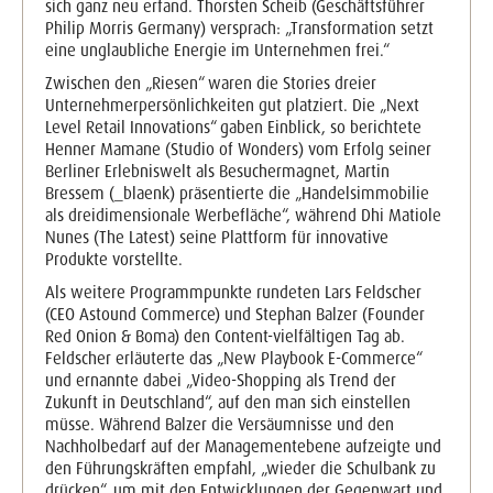
sich ganz neu erfand. Thorsten Scheib (Geschäftsführer
Philip Morris Germany) versprach: „Transformation setzt
eine unglaubliche Energie im Unternehmen frei.“
Zwischen den „Riesen“ waren die Stories dreier
Unternehmerpersönlichkeiten gut platziert. Die „Next
Level Retail Innovations“ gaben Einblick, so berichtete
Henner Mamane (Studio of Wonders) vom Erfolg seiner
Berliner Erlebniswelt als Besuchermagnet, Martin
Bressem (_blaenk) präsentierte die „Handelsimmobilie
als dreidimensionale Werbefläche“, während Dhi Matiole
Nunes (The Latest) seine Plattform für innovative
Produkte vorstellte.
Als weitere Programmpunkte rundeten Lars Feldscher
(CEO Astound Commerce) und Stephan Balzer (Founder
Red Onion & Boma) den Content-vielfältigen Tag ab.
Feldscher erläuterte das „New Playbook E-Commerce“
und ernannte dabei „Video-Shopping als Trend der
Zukunft in Deutschland“, auf den man sich einstellen
müsse. Während Balzer die Versäumnisse und den
Nachholbedarf auf der Managementebene aufzeigte und
den Führungskräften empfahl, „wieder die Schulbank zu
drücken“, um mit den Entwicklungen der Gegenwart und