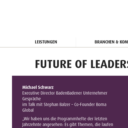
LEISTUNGEN
BRANCHEN & KOM
FUTURE OF LEADE
Michael Schwarz
Executive Director BadenBadener Unternehmer
Gespräche
im Talk mit Stephan Balzer – Co-Founder Boma
Global
„Wir haben uns die Programmhefte der letzten
Jahrzehnte angesehen: Es gibt Themen, die laufen