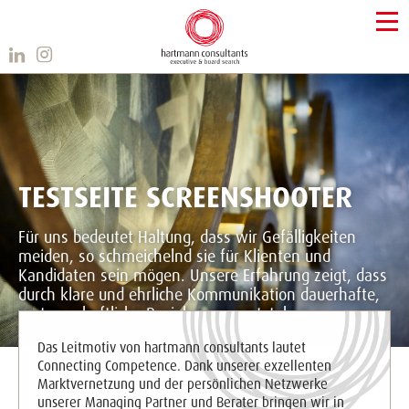
TESTSEITE SCREENSHOOTER
Für uns bedeutet Haltung, dass wir
Gefälligkeiten
meiden, so schmeichelnd sie für
Klienten und
Kandidaten
sein mögen.
Unsere Erfahrung zeigt, dass
durch klare und ehrliche Kommunikation dauerhafte,
partnerschaftliche Beziehungen entstehen.
Das Leitmotiv von hartmann consultants lautet
Connecting Competence. Dank unserer exzellenten
Marktvernetzung und der persönlichen Netzwerke
unserer Managing Partner und Berater bringen wir in