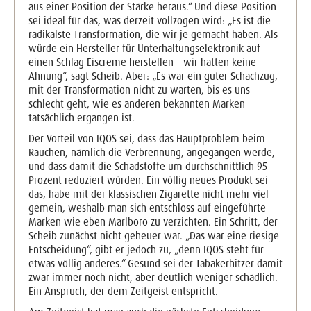
aus einer Position
der Stärke heraus.“ Und diese Position
sei ideal für das, was derzeit vollzogen wird: „Es ist die
radikalste Transformation, die wir je gemacht haben. Als
würde ein Hersteller für Unterhaltungselektronik auf
einen Schlag Eiscreme herstellen – wir hatten keine
Ahnung“, sagt Scheib. Aber: „Es war ein guter Schachzug,
mit der Transformation nicht zu warten, bis es uns
schlecht geht, wie es anderen bekannten Marken
tatsächlich ergangen ist.
Der Vorteil von IQOS sei, dass das Hauptproblem beim
Rauchen, nämlich die Verbrennung, angegangen werde,
und dass damit die Schadstoffe um durchschnittlich 95
Prozent reduziert würden. Ein völlig neues Produkt sei
das, habe mit der klassischen Zigarette nicht mehr viel
gemein, weshalb man sich entschloss auf eingeführte
Marken wie eben Marlboro zu verzichten. Ein Schritt, der
Scheib zunächst nicht geheuer war. „Das war eine riesige
Entscheidung“, gibt er jedoch zu, „denn IQOS steht für
etwas völlig anderes.“ Gesund sei der Tabakerhitzer damit
zwar immer noch nicht, aber deutlich weniger schädlich.
Ein Anspruch, der dem Zeitgeist entspricht.