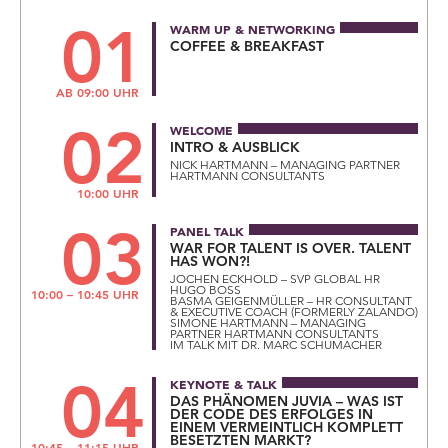
01
WARM UP & NETWORKING
COFFEE & BREAKFAST
AB 09:00 UHR
02
WELCOME
INTRO & AUSBLICK
NICK HARTMANN – MANAGING PARTNER
HARTMANN CONSULTANTS
10:00 UHR
03
PANEL TALK
WAR FOR TALENT IS OVER. TALENT
HAS WON?!
JOCHEN ECKHOLD – SVP GLOBAL HR
HUGO BOSS
10:00 – 10:45 UHR
BASMA GEIGENMÜLLER – HR CONSULTANT
& EXECUTIVE COACH (FORMERLY ZALANDO)
SIMONE HARTMANN – MANAGING
PARTNER HARTMANN CONSULTANTS
IM TALK MIT DR. MARC SCHUMACHER
04
KEYNOTE & TALK
DAS PHÄNOMEN JUVIA – WAS IST
DER CODE DES ERFOLGES IN
EINEM VERMEINTLICH KOMPLETT
BESETZTEN MARKT?
10:45 – 11:15 UHR