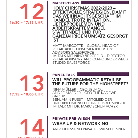
12
MASTERCLASS
HOLY CHRISTMAS 2022/2023 –
EFFEKTVOLLE STRATEGIEN, DAMIT
DAS WEIHNACHTSGESCHÄFT IM
HANDEL TROTZ INFLATION,
16:30 – 17:15 UHR
LIEFERPROBLEMEN UND
ARBEITSKRÄFTEMANGEL
STATTFINDET UND FÜR
GANZJÄHRIGEN UMSATZ GESORGT
IST
MATT MARCOTTE – GLOBAL HEAD OF
RETAIL AND CONSUMER INDUSTRY
ADVISORS SALESFORCE
IM TALK MIT NINO BERGFELD – DIRECTOR,
RETAIL ADVISORY AND CO-FOUNDER WEB3
STUDIO SALESFORCE
13
PANEL TALK
WILL PROGRAMMATIC RETAIL BE
THE FUTURE FOR THE HIGHSTREET?
NINA MÜLLER – CEO JELMOLI
ANDRÉ MAEDER – CEO THE KADEWE
17:15 – 18:00 UHR
GROUP
BENJAMIN FUEST – MITGLIED DER
UNTERNEHMENSLEITUNG E. BREUNINGER
IM TALK MIT DR. MARC SCHUMACHER
14
PRIVATE PRE-WIESN
WRAP-UP & NETWORKING
ANSCHLIESSEND PRIVATES WIESN DINNER
AB 18:00 UHR