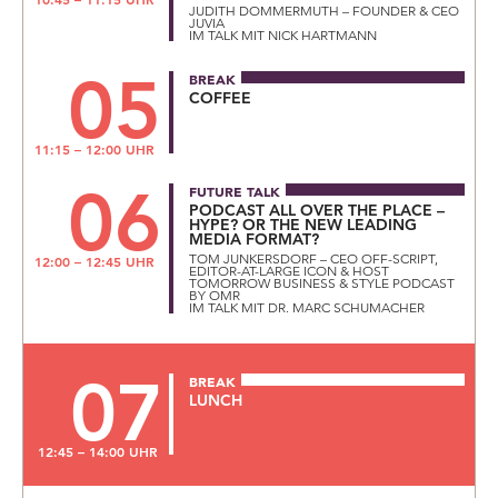
JUDITH DOMMERMUTH – FOUNDER & CEO
JUVIA
IM TALK MIT NICK HARTMANN
05
BREAK
COFFEE
11:15 – 12:00 UHR
06
FUTURE TALK
PODCAST ALL OVER THE PLACE –
HYPE? OR THE NEW LEADING
MEDIA FORMAT?
TOM JUNKERSDORF – CEO OFF-SCRIPT,
12:00 – 12:45 UHR
EDITOR-AT-LARGE ICON & HOST
TOMORROW BUSINESS & STYLE PODCAST
BY OMR
IM TALK MIT DR. MARC SCHUMACHER
07
BREAK
LUNCH
12:45 – 14:00 UHR