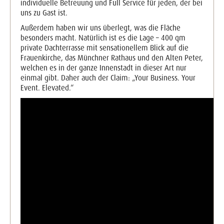
individuelle Betreuung und Full Service für jeden, der bei
uns zu Gast ist.
Außerdem haben wir uns überlegt, was die Fläche
besonders macht. Natürlich ist es die Lage – 400 qm
private Dachterrasse mit sensationellem Blick auf die
Frauenkirche, das Münchner Rathaus und den Alten Peter,
welchen es in der ganze Innenstadt in dieser Art nur
einmal gibt. Daher auch der Claim: „Your Business. Your
Event. Elevated.“